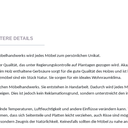
TERE DETAILS
n Möbelhandwerks wird jedes Möbel zum persönlichen Unikat.
 Qualität, das unter Regierungskontrolle auf Plantagen gezogen wird. Akaz
m Holz enthaltene Gerbsäure sorgt für die gute Qualität des Holzes und is
zmöbel sind ein Stück Natur. Sie sorgen für ein ideales Wohnraumklima.
ischen Möbelhandwerks. Sie entstehen in Handarbeit. Dadurch wird jedes 
igen. Dies ist jedoch kein Reklamationsgrund, sondern unterstreicht den i
elnde Temperaturen, Luftfeuchtigkeit und andere Einflüsse verändern kann. T
, dass sich Seitenteile und Platten leicht verziehen, auch Risse sind mögli
ndern Zeugnis der Natürlichkeit. Keinesfalls sollten die Möbel zu nahe an