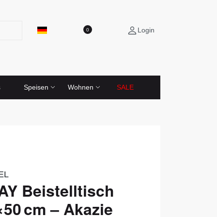
Login
0
s
Speisen
Wohnen
SALE
EL
 Beistelltisch
50 cm – Akazie