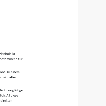
ienholz ist
t bestimmend für
Möbel zu einem
ndividuellen
rotz sorgfältiger
ch. All diese
 direkten