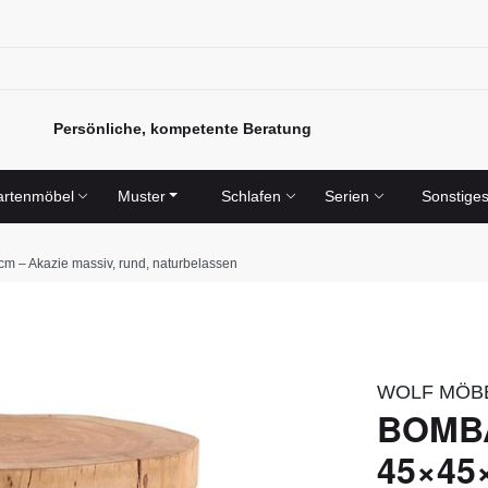
Persönliche, kompetente Beratung
rtenmöbel
Muster
Schlafen
Serien
Sonstige
m – Akazie massiv, rund, naturbelassen
WOLF MÖB
BOMBAY
45×45×