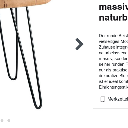
massiv
naturb
Der runde Beis
vielseitiges Möb
Zuhause integri
naturbelassener 
massiv, sonder
seiner runden Fo
nur als praktis
dekorative Blu
ist er ideal ko
Einrichtungsstil
Merkzette