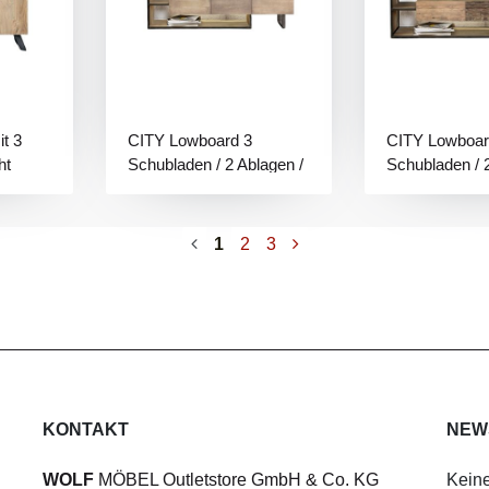
t 3
CITY Lowboard 3
CITY Lowboar
ht
Schubladen / 2 Ablagen /
Schubladen / 2
Licht
Licht
1
2
3
KONTAKT
NEW
WOLF
MÖBEL Outletstore GmbH & Co. KG
Keine