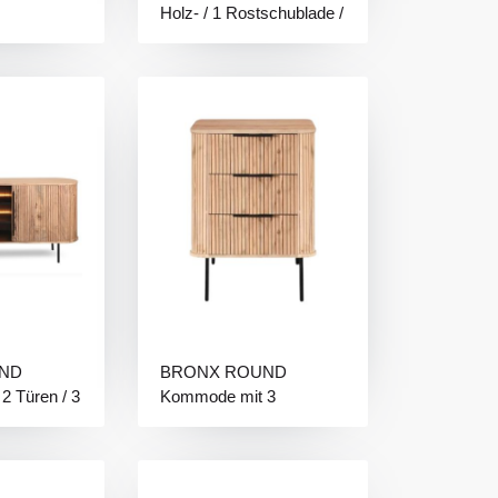
Holz- / 1 Rostschublade /
1 Ablage
ND
BRONX ROUND
 Türen / 3
Kommode mit 3
t
Schubladen