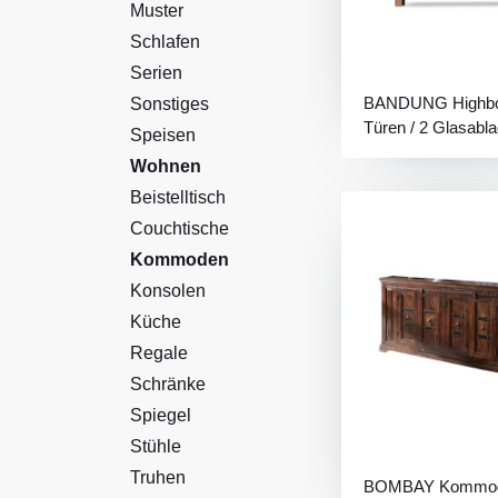
Muster
Schlafen
Serien
BANDUNG Highbo
Sonstiges
Türen / 2 Glasabla
Speisen
Licht
Wohnen
Beistelltisch
Couchtische
Kommoden
Konsolen
Küche
Regale
Schränke
Spiegel
Stühle
Truhen
BOMBAY Kommod