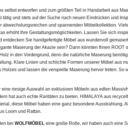
s selbst entworfen und zum größten Teil in Handarbeit aus Mass
nal tätig und stets auf der Suche nach neuen Eindrücken und Ins
r abwechslungsreichen und spannenden Möbelkollektion. Viele 
as erhöht Ihre Gestaltungsmöglichkeiten. Lassen Sie sich inspir
 entdecken Sie handgefertigte Möbel aus wundervoll gemaser
egante Maserung der Akazie sein? Dann könnten Ihnen ROOT 
olz in den Vordergrund, denn die natürliche Maserung benötigt 
staltung. Klare Linien und schlichte Formen unserer Möbel aus 
s Holzes und lassen die verspielte Maserung hervor treten. So 
ur eine riesige Auswahl an exklusiven Möbeln aus edlen Massiv
ern hat auch echte Raritäten zu bieten. HIMALAYA aus recycelt
rial, diese Möbel haben eine ganz besondere Ausstrahlung. Ab
aus Loom und Rattan.
elen bei
WOLFMÖBEL
eine große Rolle, wir haben auch eine 