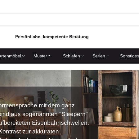
Persönliche, kompetente Beratung
rtenmöbel
Muster
Schlafen
Serien
Sonstige
Formensprache mit dem ganz
sind aus sogenannten "Sleepern"
raufbereiteten Eisenbahnschwellen.
 Kontrast zur akkuraten