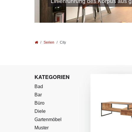
Linienführung des Korpus aus gl
Serien
City
KATEGORIEN
Bad
Bar
Büro
Diele
Gartenmöbel
Muster