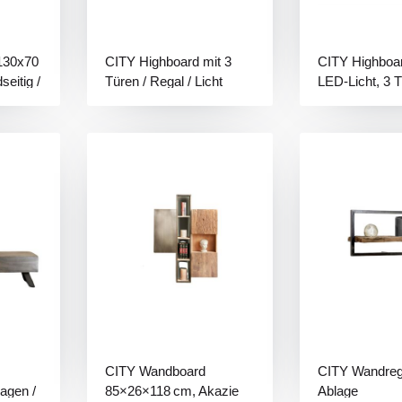
130x70
CITY Highboard mit 3
CITY Highboar
seitig /
Türen / Regal / Licht
LED‑Licht, 3 T
Ablageflächen
165×40×160 
CITY Wandboard
CITY Wandrega
agen /
85×26×118 cm, Akazie
Ablage