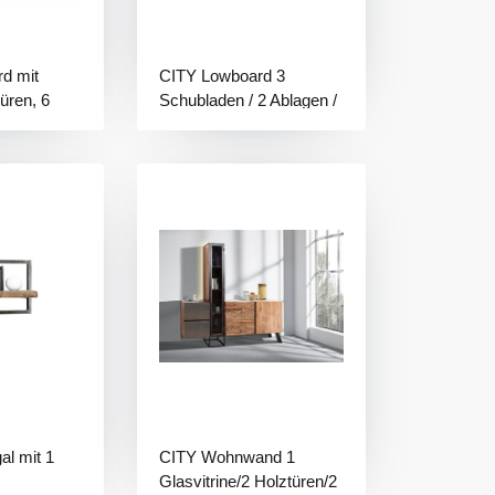
d mit
CITY Lowboard 3
üren, 6
Schubladen / 2 Ablagen /
,
Licht
cm
l mit 1
CITY Wohnwand 1
Glasvitrine/2 Holztüren/2