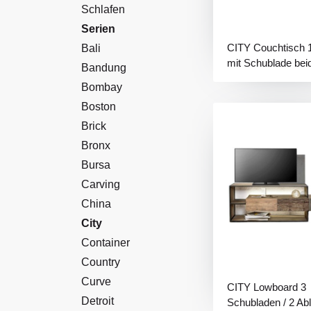
Schlafen
Serien
CITY Couchtisch 
Bali
mit Schublade beid
Bandung
Ablage
Bombay
Boston
Brick
Bronx
Bursa
Carving
China
City
Container
Country
Curve
CITY Lowboard 3
Detroit
Schubladen / 2 Abl