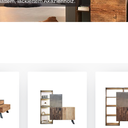
attem, lackiertem Akazienholz.