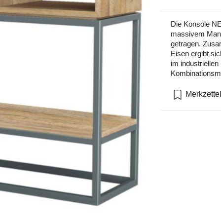
Die Konsole N
massivem Mango
getragen. Zusa
Eisen ergibt s
im industriellen
Kombinationsmö
Merkzette