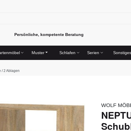
Persönliche, kompetente Beratung
rtenmöbel
Muster
Schlafen
Serien
Sonstige
 / 2 Ablagen
WOLF MÖB
NEPTU
Schubl