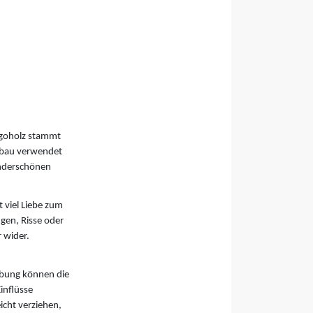
ngoholz stammt
lbau verwendet
underschönen
 viel Liebe zum
gen, Risse oder
r wider.
ebung können die
inflüsse
icht verziehen,