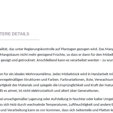
TERE DETAILS
ität, das unter Regierungskontrolle auf Plantagen gezogen wird. Das Ma
 Mangobaum nicht mehr genügend Früchte, so dass er dann für den Möbe
e gesägt und getrocknet. Anschließend kann es verarbeitet werden – zu w
en für ein ideales Wohnraumklima. Jedes Möbelstück wird in Handarbeit mit
t unregelmäßigen Strukturen und Farben. Farbvariationen, Äste, Verwachsun
rtigkeit des Materials und spiegeln die Ursprünglichkeit und Kraft der Natu
t es atmet, ist nicht elektrostatisch und altert über Generationen.
i unsachgemäßer Lagerung oder Aufstellung in feuchter oder kalter Umg
s sich Holz durch wechselnde Temperaturen, Luftfeuchtigkeit und andere E
 und Verarbeitung kann es vor-kommen, dass sich Seitenteile und Platten le