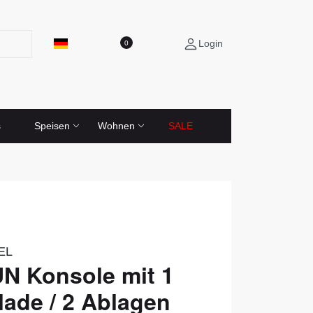
Login
0
s
Speisen
Wohnen
SALE
EL
N Konsole mit 1
ade / 2 Ablagen