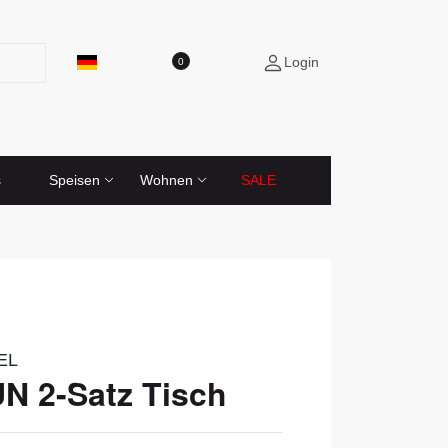
Login
0
s
Speisen
Wohnen
SALE
EL
N 2-Satz Tisch