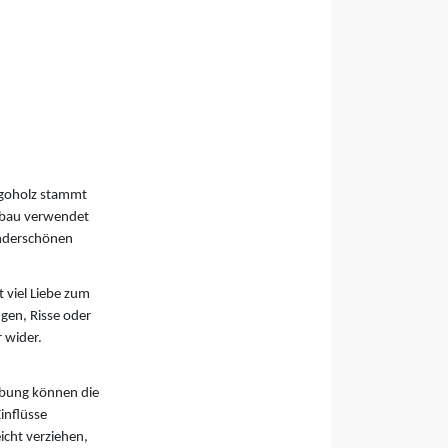
ngoholz stammt
lbau verwendet
underschönen
 viel Liebe zum
gen, Risse oder
r wider.
ebung können die
inflüsse
icht verziehen,