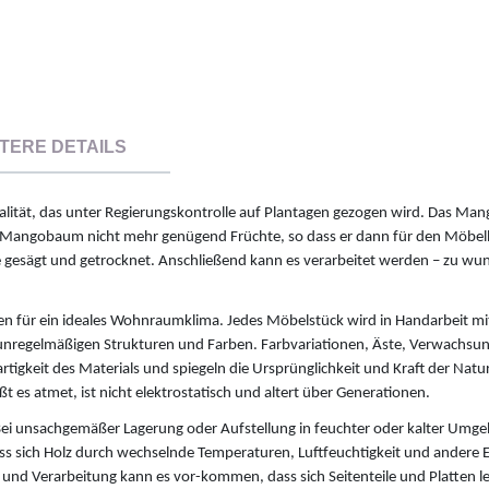
TERE DETAILS
ität, das unter Regierungskontrolle auf Plantagen gezogen wird. Das Ma
 Mangobaum nicht mehr genügend Früchte, so dass er dann für den Möbe
e gesägt und getrocknet. Anschließend kann es verarbeitet werden – zu w
en für ein ideales Wohnraumklima. Jedes Möbelstück wird in Handarbeit mit
t unregelmäßigen Strukturen und Farben. Farbvariationen, Äste, Verwachsun
rtigkeit des Materials und spiegeln die Ursprünglichkeit und Kraft der Natu
t es atmet, ist nicht elektrostatisch und altert über Generationen.
i unsachgemäßer Lagerung oder Aufstellung in feuchter oder kalter Umg
s sich Holz durch wechselnde Temperaturen, Luftfeuchtigkeit und andere E
 und Verarbeitung kann es vor-kommen, dass sich Seitenteile und Platten le