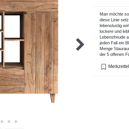
Man möchte sog
diese Linie set
lebenslustig wi
lockere und leb
Lebensfreude a
jeden Fall ein B
Menge Stauraum
der 5 offenen F
Merkzette