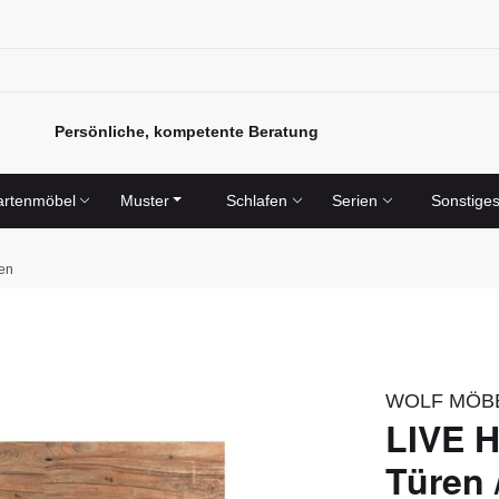
Persönliche, kompetente Beratung
rtenmöbel
Muster
Schlafen
Serien
Sonstige
gen
WOLF MÖB
LIVE H
Türen 