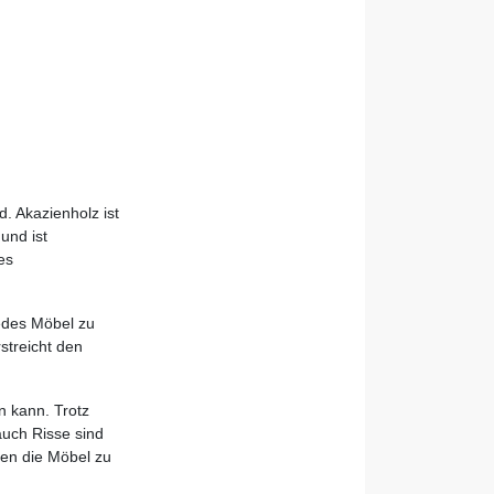
. Akazienholz ist
und ist
es
edes Möbel zu
streicht den
n kann. Trotz
auch Risse sind
ten die Möbel zu