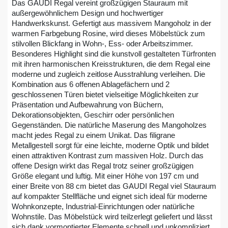
Das GAUDI Regal vereint großzügigen Stauraum mit
außergewöhnlichem Design und hochwertiger
Handwerkskunst. Gefertigt aus massivem Mangoholz in der
warmen Farbgebung Rosine, wird dieses Möbelstück zum
stilvollen Blickfang in Wohn-, Ess- oder Arbeitszimmer.
Besonderes Highlight sind die kunstvoll gestalteten Türfronten
mit ihren harmonischen Kreisstrukturen, die dem Regal eine
moderne und zugleich zeitlose Ausstrahlung verleihen. Die
Kombination aus 6 offenen Ablagefächern und 2
geschlossenen Türen bietet vielseitige Möglichkeiten zur
Präsentation und Aufbewahrung von Büchern,
Dekorationsobjekten, Geschirr oder persönlichen
Gegenständen. Die natürliche Maserung des Mangoholzes
macht jedes Regal zu einem Unikat. Das filigrane
Metallgestell sorgt für eine leichte, moderne Optik und bildet
einen attraktiven Kontrast zum massiven Holz. Durch das
offene Design wirkt das Regal trotz seiner großzügigen
Größe elegant und luftig. Mit einer Höhe von 197 cm und
einer Breite von 88 cm bietet das GAUDI Regal viel Stauraum
auf kompakter Stellfläche und eignet sich ideal für moderne
Wohnkonzepte, Industrial-Einrichtungen oder natürliche
Wohnstile. Das Möbelstück wird teilzerlegt geliefert und lässt
sich dank vormontierter Elemente schnell und unkompliziert