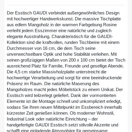
Der Esstisch GAUDI verbindet außergewöhnliches Design
mit hochwertiger Handwerkskunst. Die massive Tischplatte
aus edlem Mangoholz in der warmen Farbgebung Rosine
verleiht jedem Esszimmer eine natürliche und zugleich
elegante Ausstrahlung. Charakteristisch für die GAUDI-
Kollektion sind die kraftvollen, runden Tischbeine mit einem
Durchmesser von 16 cm, die dem Tisch seine
unverwechselbare Optik und hohe Stabilität verleihen. Mit
seinen großzügigen Maßen von 200 x 100 cm bietet der Tisch
ausreichend Platz für Familie, Freunde und gesellige Abende.
Die 4,5 cm starke Massivholzplatte unterstreicht die
hochwertige Verarbeitung und sorgt für eine beeindruckende
Präsenz im Raum. Die natürliche Maserung des
Mangoholzes macht jedes Möbelstück zu einem Unikat. Der
Esstisch wird teilzerlegt geliefert. Dank der vormontierten
Elemente ist die Montage schnell und unkompliziert erledigt,
sodass Sie Ihren neuen Mittelpunkt im Essbereich innerhalb
kürzester Zeit genießen können. Ob moderner Wohnstil,
Industrial Look oder natürliche Einrichtung – der
handgefertigte GAUDI Esstisch setzt stilvolle Akzente und
schafft eine einladende Atmosphäre für gemeinsame