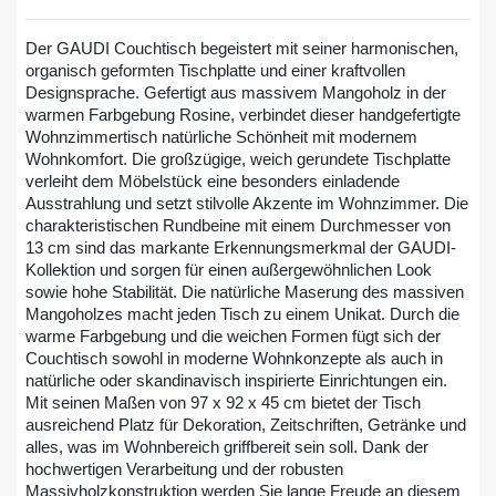
Der GAUDI Couchtisch begeistert mit seiner harmonischen,
organisch geformten Tischplatte und einer kraftvollen
Designsprache. Gefertigt aus massivem Mangoholz in der
warmen Farbgebung Rosine, verbindet dieser handgefertigte
Wohnzimmertisch natürliche Schönheit mit modernem
Wohnkomfort. Die großzügige, weich gerundete Tischplatte
verleiht dem Möbelstück eine besonders einladende
Ausstrahlung und setzt stilvolle Akzente im Wohnzimmer. Die
charakteristischen Rundbeine mit einem Durchmesser von
13 cm sind das markante Erkennungsmerkmal der GAUDI-
Kollektion und sorgen für einen außergewöhnlichen Look
sowie hohe Stabilität. Die natürliche Maserung des massiven
Mangoholzes macht jeden Tisch zu einem Unikat. Durch die
warme Farbgebung und die weichen Formen fügt sich der
Couchtisch sowohl in moderne Wohnkonzepte als auch in
natürliche oder skandinavisch inspirierte Einrichtungen ein.
Mit seinen Maßen von 97 x 92 x 45 cm bietet der Tisch
ausreichend Platz für Dekoration, Zeitschriften, Getränke und
alles, was im Wohnbereich griffbereit sein soll. Dank der
hochwertigen Verarbeitung und der robusten
Massivholzkonstruktion werden Sie lange Freude an diesem