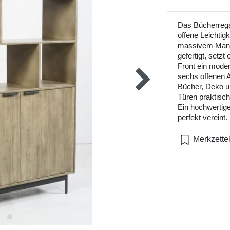
Das Bücherrega
offene Leichtigk
massivem Mango
gefertigt, setz
Front ein moder
sechs offenen A
Bücher, Deko u
Türen praktisc
Ein hochwertig
perfekt vereint.
Merkzette