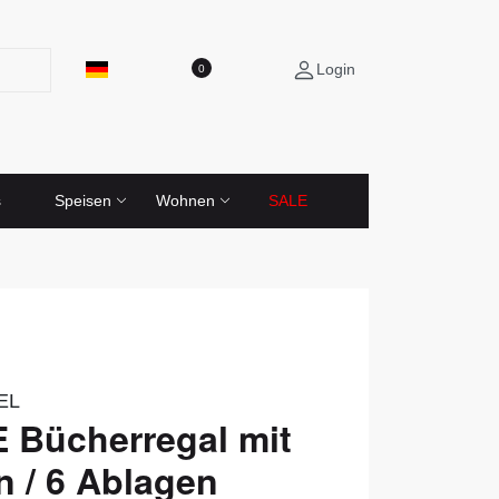
Login
0
s
Speisen
Wohnen
SALE
EL
 Bücherregal mit
n / 6 Ablagen