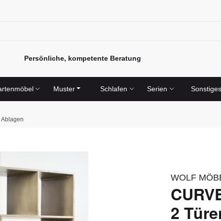
Persönliche, kompetente Beratung
rtenmöbel
Muster
Schlafen
Serien
Sonstige
6 Ablagen
WOLF MÖB
CURVE
2 Türe