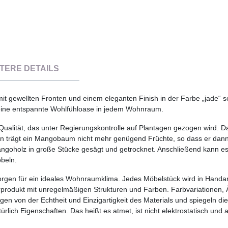
TERE DETAILS
it gewellten Fronten und einem eleganten Finish in der Farbe „jade“ s
eine entspannte Wohlfühloase in jedem Wohnraum.
ualität, das unter Regierungskontrolle auf Plantagen gezogen wird. 
trägt ein Mangobaum nicht mehr genügend Früchte, so dass er dann
goholz in große Stücke gesägt und getrocknet. Anschließend kann es 
beln.
orgen für ein ideales Wohnraumklima. Jedes Möbelstück wird in Handarb
turprodukt mit unregelmäßigen Strukturen und Farben. Farbvariationen, 
n von der Echtheit und Einzigartigkeit des Materials und spiegeln die
ürlich Eigenschaften. Das heißt es atmet, ist nicht elektrostatisch und a