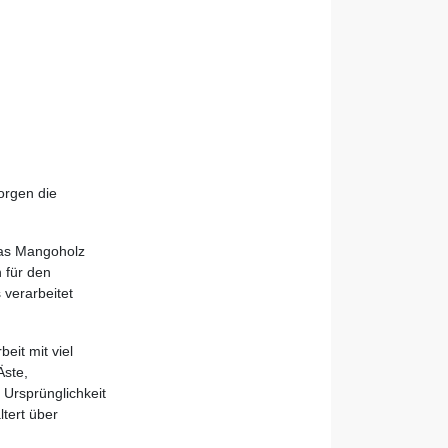
orgen die
Das Mangoholz
 für den
verarbeitet
eit mit viel
Äste,
 Ursprünglichkeit
ltert über