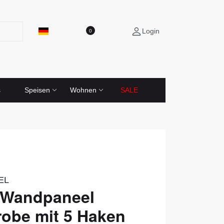
Login
0
s
Speisen
Wohnen
SALE
EL
Wandpaneel
obe mit 5 Haken