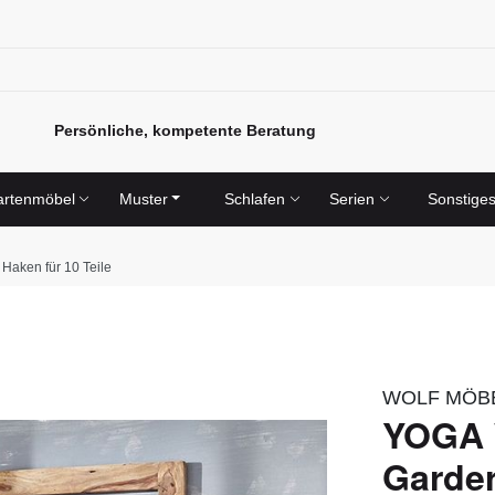
Persönliche, kompetente Beratung
rtenmöbel
Muster
Schlafen
Serien
Sonstige
aken für 10 Teile
WOLF MÖB
YOGA 
Garder