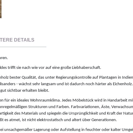
TERE DETAILS
hren.
s trifft sie nach wie vor auf eine große Liebhaberschaft.
olz bester Qualität, das unter Regierungskontrolle auf Plantagen in Indie
lisanders - wächst sehr langsam und ist dadurch noch härter als Eichenholz.
gut sichtbar erhalten bleibt.
en für ein ideales Wohnraumklima. Jedes Möbelstück wird in Handarbeit mit
t unregelmäßigen Strukturen und Farben. Farbvariationen, Äste, Verwachsun
rtigkeit des Materials und spiegeln die Ursprünglichkeit und Kraft der Natu
t es atmet, ist nicht elektrostatisch und altert über Generationen.
i unsachgemäßer Lagerung oder Aufstellung in feuchter oder kalter Umg